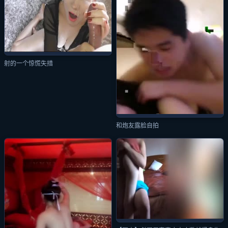
射的一个惊慌失措
和炮友露脸自拍